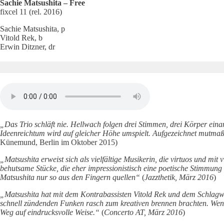
Sachie Matsushita – Free
fixcel 11 (rel. 2016)
Sachie Matsushita, p
Vitold Rek, b
Erwin Ditzner, dr
„Das Trio schläft nie. Hellwach folgen drei Stimmen, drei Körper einand
Ideenreichtum wird auf gleicher
Höhe umspielt. Aufgezeichnet mutmaßli
Künemund, Berlin im Oktober 2015)
„Matsushita erweist sich als vielfältige Musikerin, die virtuos und m
behutsame Stücke, die eher impressionistisch eine poetische Stimmu
Matsushita nur so aus den Fingern quellen“
(
Jazzthetik, März 2016
)
„Matsushita hat mit dem Kontrabassisten Vitold Rek und dem Schlagwer
schnell zündenden Funken rasch zum kreativen brennen brachten. Wenn 
Weg auf eindrucksvolle Weise.“
(
Concerto AT, März 2016
)