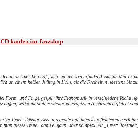
CD kaufen im Jazzshop
er, in der gleichen Luft, sich i
mmer wiederfindend. Sachie Matsushit
ch an einem heißen Julitag in Köln, als die Freiheit
mindestens bis zu
it viel Form- und Fingergespür ihre Pianomusik in verschiedene Richtu
ng schaffen, während andere wiederum eruptiven Ausbrüchen gleichkom
ker Erwin Ditzner zwei anregende und intensiv reflektierende erfahre
man dieses Treffen dann einfach, aber komplex mit „Free“ übertitelt,