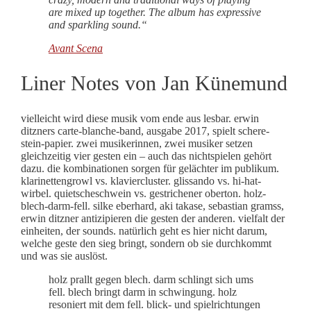
are mixed up together. The album has expressive
and sparkling sound.“
Avant Scena
Liner Notes von Jan Künemund
vielleicht wird diese musik vom ende aus lesbar. erwin
ditzners carte-blanche-band, ausgabe 2017, spielt schere-
stein-papier. zwei musikerinnen, zwei musiker setzen
gleichzeitig vier gesten ein – auch das nichtspielen gehört
dazu. die kombinationen sorgen für gelächter im publikum.
klarinettengrowl vs. klaviercluster. glissando vs. hi-hat-
wirbel. quietscheschwein vs. gestrichener oberton. holz-
blech-darm-fell. silke eberhard, aki takase, sebastian gramss,
erwin ditzner antizipieren die gesten der anderen. vielfalt der
einheiten, der sounds. natürlich geht es hier nicht darum,
welche geste den sieg bringt, sondern ob sie durchkommt
und was sie auslöst.
holz prallt gegen blech. darm schlingt sich ums
fell. blech bringt darm in schwingung. holz
resoniert mit dem fell. blick- und spielrichtungen