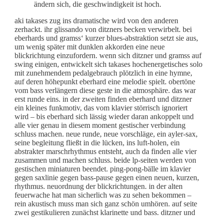
ändern sich, die geschwindigkeit ist hoch.
aki takases zug ins dramatische wird von den anderen
zerhackt. ihr glissando von ditzners becken verwirbelt. bei
eberhards und gramss‘ kurzer blues-abstraktion setzt sie aus,
um wenig später mit dunklen akkorden eine neue
blickrichtung einzufordern. wenn sich ditzner und gramss auf
swing einigen, entwickelt sich takases hochenergetisches solo
mit zunehmendem pedalgebrauch plötzlich in eine hymne,
auf deren höhepunkt eberhard eine melodie spielt. obertöne
vom bass verlängern diese geste in die atmosphäre. das war
erst runde eins. in der zweiten finden eberhard und ditzner
ein kleines funkmotiv, das vom klavier störrisch ignoriert
wird – bis eberhard sich lässig wieder daran ankoppelt und
alle vier genau in diesem moment gestischer verbindung
schluss machen. neue runde, neue vorschläge, ein ayler-sax,
seine begleitung fließt in die lücken, ins luft-holen, ein
abstrakter marschrhythmus entsteht, auch da finden alle vier
zusammen und machen schluss. beide lp-seiten werden von
gestischen miniaturen beendet. ping-pong-bälle im klavier
gegen saxlinie gegen bass-pause gegen einen neuen, kurzen,
rhythmus. neuordnung der blickrichtungen. in der alten
feuerwache hat man sicherlich was zu sehen bekommen –
rein akustisch muss man sich ganz schön umhören. auf seite
zwei gestikulieren zunächst klarinette und bass. ditzner und