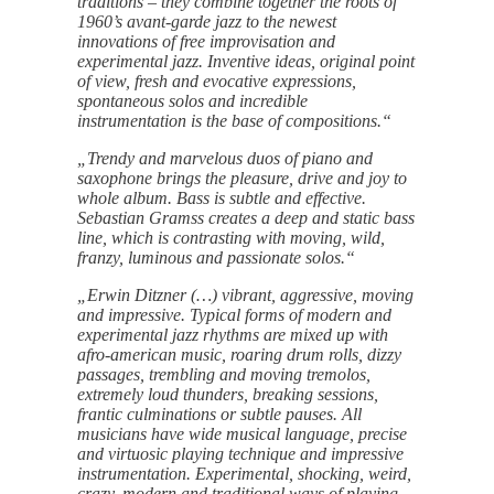
traditions – they combine together the roots of
1960’s avant-garde jazz to the newest
innovations of free improvisation and
experimental jazz. Inventive ideas, original point
of view, fresh and evocative expressions,
spontaneous solos and incredible
instrumentation is the base of compositions.“
„Trendy and marvelous duos of piano and
saxophone brings the pleasure, drive and joy to
whole album. Bass is subtle and effective.
Sebastian Gramss creates a deep and static bass
line, which is contrasting with moving, wild,
franzy, luminous and passionate solos.“
„Erwin Ditzner (…) vibrant, aggressive, moving
and impressive. Typical forms of modern and
experimental jazz rhythms are mixed up with
afro-american music, roaring drum rolls, dizzy
passages, trembling and moving tremolos,
extremely loud thunders, breaking sessions,
frantic culminations or subtle pauses. All
musicians have wide musical language, precise
and virtuosic playing technique and impressive
instrumentation. Experimental, shocking, weird,
crazy, modern and traditional ways of playing